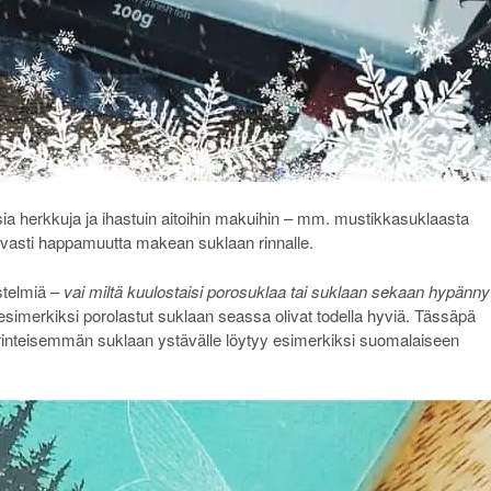
isia herkkuja ja ihastuin aitoihin makuihin – mm. mustikkasuklaasta
kavasti happamuutta makean suklaan rinnalle.
stelmiä –
vai miltä kuulostaisi porosuklaa tai suklaan sekaan hypänny
esimerkiksi porolastut suklaan seassa olivat todella hyviä. Tässäpä
 Perinteisemmän suklaan ystävälle löytyy esimerkiksi suomalaiseen