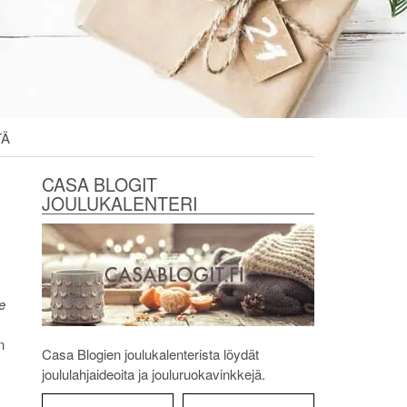
TÄ
CASA BLOGIT
JOULUKALENTERI
e
n
Casa Blogien joulukalenterista löydät
joululahjaideoita ja jouluruokavinkkejä.