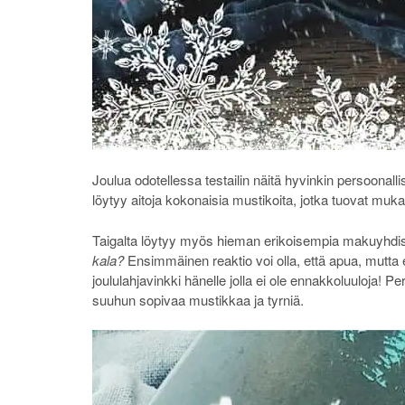
Joulua odotellessa testailin näitä hyvinkin persoonall
löytyy aitoja kokonaisia mustikoita, jotka tuovat mu
Taigalta löytyy myös hieman erikoisempia makuyhdi
kala?
Ensimmäinen reaktio voi olla, että apua, mutta 
joululahjavinkki hänelle jolla ei ole ennakkoluuloja!
suuhun sopivaa mustikkaa ja tyrniä.