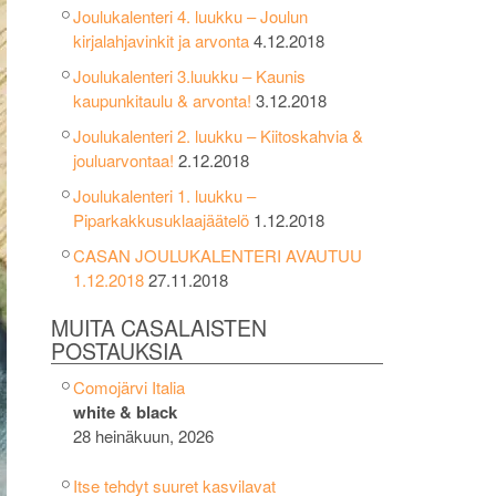
Joulukalenteri 4. luukku – Joulun
kirjalahjavinkit ja arvonta
4.12.2018
Joulukalenteri 3.luukku – Kaunis
kaupunkitaulu & arvonta!
3.12.2018
Joulukalenteri 2. luukku – Kiitoskahvia &
jouluarvontaa!
2.12.2018
Joulukalenteri 1. luukku –
Piparkakkusuklaajäätelö
1.12.2018
CASAN JOULUKALENTERI AVAUTUU
1.12.2018
27.11.2018
MUITA CASALAISTEN
POSTAUKSIA
Comojärvi Italia
white & black
28 heinäkuun, 2026
Itse tehdyt suuret kasvilavat